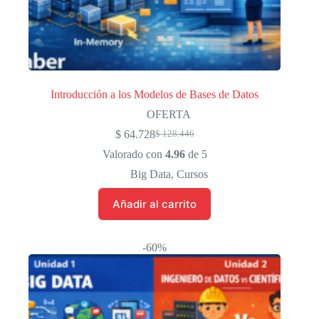
Introducción a los Modelos de Bases de Datos
OFERTA
$
64.728
$
128.446
El
El
precio
precio
Valorado con
4.96
de 5
original
actual
Big Data
,
Cursos
era:
es:
$ 128.446.
$ 64.728.
Añadir al carrito
-60%