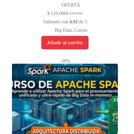
OFERTA
$
110.000
$
180.000
El
El
precio
precio
Valorado con
4.92
de 5
original
actual
Big Data
,
Cursos
era:
es:
$ 180.000.
$ 110.000.
Añadir al carrito
-39%