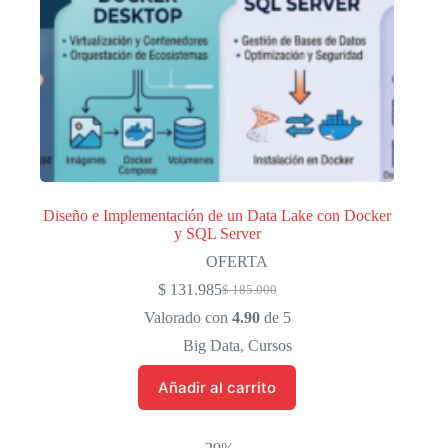
Diseño e Implementación de un Data Lake con Docker
y SQL Server
OFERTA
$
131.985
$
185.000
El
El
precio
precio
Valorado con
4.90
de 5
original
actual
Big Data
,
Cursos
era:
es:
$ 185.000.
$ 131.985.
Añadir al carrito