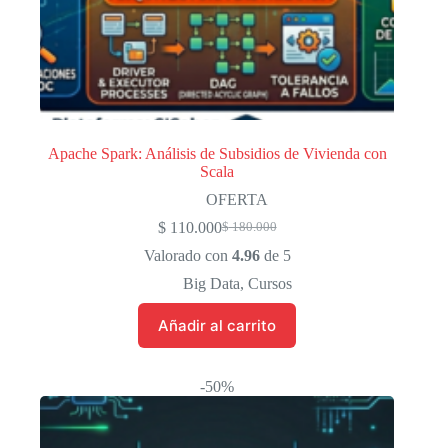
Apache Spark: Análisis de Subsidios de Vivienda con
Scala
OFERTA
$
110.000
$
180.000
El
El
precio
precio
Valorado con
4.96
de 5
original
actual
Big Data
,
Cursos
era:
es:
$ 180.000.
$ 110.000.
Añadir al carrito
-50%