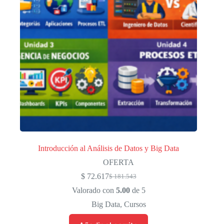
Introducción al Análisis de Datos y Big Data
OFERTA
$
72.617
$
181.543
El
El
precio
precio
Valorado con
5.00
de 5
original
actual
Big Data
,
Cursos
era:
es:
$ 181.543.
$ 72.617.