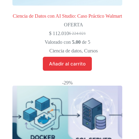
Ciencia de Datos con AI Studio: Caso Práctico Walmart
OFERTA
$
112.010
$
224.021
El
El
precio
precio
Valorado con
5.00
de 5
original
actual
Ciencia de datos
,
Cursos
era:
es:
$ 224.021.
$ 112.010.
Añadir al carrito
-29%