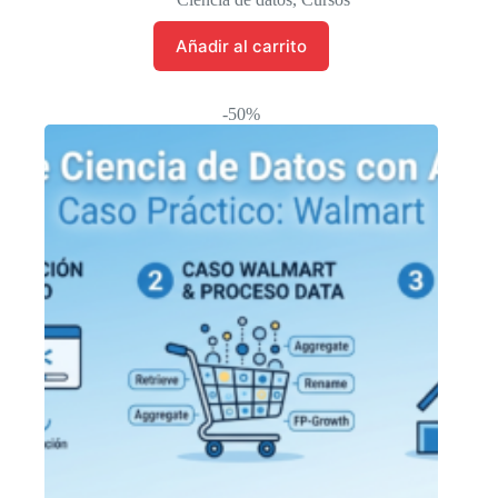
era:
es:
$ 224.021.
$ 112.010.
Añadir al carrito
-50%