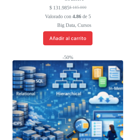
$
131.985
$
185.000
El
El
precio
precio
Valorado con
4.86
de 5
original
actual
Big Data
,
Cursos
era:
es:
$ 185.000.
$ 131.985.
Añadir al carrito
-50%