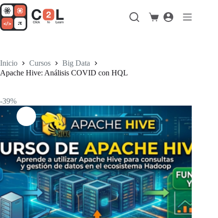
Saltar
al
Carro
contenido
de
compra
Inicio
Cursos
Big Data
Apache Hive: Análisis COVID con HQL
-39%