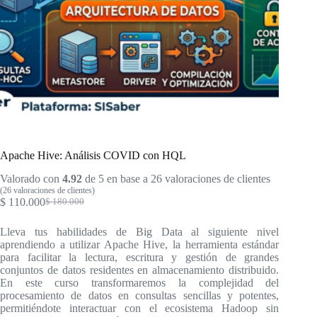
Apache Hive: Análisis COVID con HQL
Valorado con
4.92
de 5 en base a
26
valoraciones de clientes
(
26
valoraciones de clientes)
$
110.000
$
180.000
El
El
precio
precio
Lleva tus habilidades de Big Data al siguiente nivel
original
actual
aprendiendo a utilizar Apache Hive, la herramienta estándar
era:
es:
para facilitar la lectura, escritura y gestión de grandes
$ 180.000.
$ 110.000.
conjuntos de datos residentes en almacenamiento distribuido.
En este curso transformaremos la complejidad del
procesamiento de datos en consultas sencillas y potentes,
permitiéndote interactuar con el ecosistema Hadoop sin