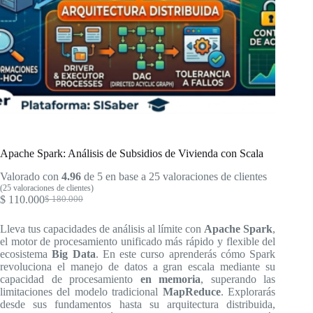
Apache Spark: Análisis de Subsidios de Vivienda con Scala
Valorado con
4.96
de 5 en base a
25
valoraciones de clientes
(
25
valoraciones de clientes)
$
110.000
$
180.000
El
El
precio
precio
Lleva tus capacidades de análisis al límite con
Apache Spark
,
original
actual
el motor de procesamiento unificado más rápido y flexible del
era:
es:
ecosistema
Big Data
. En este curso aprenderás cómo Spark
$ 180.000.
$ 110.000.
revoluciona el manejo de datos a gran escala mediante su
capacidad de procesamiento
en memoria
, superando las
limitaciones del modelo tradicional
MapReduce
. Explorarás
desde sus fundamentos hasta su arquitectura distribuida,