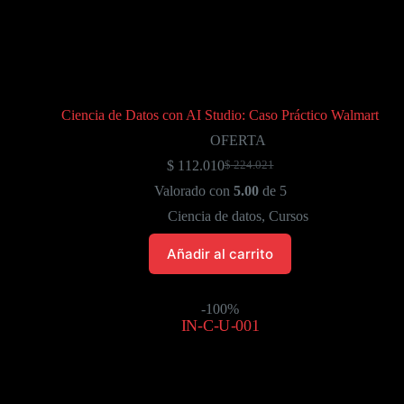
Ciencia de Datos con AI Studio: Caso Práctico Walmart
OFERTA
$
112.010
$
224.021
El
El
precio
precio
Valorado con
5.00
de 5
original
actual
Ciencia de datos
,
Cursos
era:
es:
$ 224.021.
$ 112.010.
Añadir al carrito
-100%