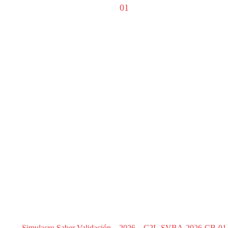
Simulacro Saber Validación – 2026 – C2L-SVBA-2026-CB-01