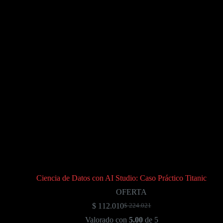
Ciencia de Datos con AI Studio: Caso Práctico Titanic
OFERTA
$
112.010
$
224.021
El
El
precio
precio
Valorado con
5.00
de 5