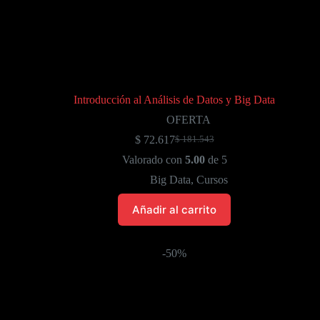
Introducción al Análisis de Datos y Big Data
OFERTA
$
72.617
$
181.543
El
El
precio
precio
Valorado con
5.00
de 5
original
actual
Big Data
,
Cursos
era:
es:
$ 181.543.
$ 72.617.
Añadir al carrito
-50%