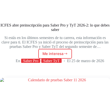
ICFES abre preinscripción para Saber Pro y TyT 2026-2: lo que debes
saber
Si estás en los últimos semestres de tu carrera, esta información es
clave para ti. El ICFES ya inició el proceso de preinscripción para las
pruebas Saber Pro y Saber TyT del segundo semestre de…
Me interesa
ICFES
abre
En
Saber Pro
Saber TyT
El
25 de marzo de 2026
preinscripción
para
Saber
Pro
y
TyT
2026-
2:
lo
que