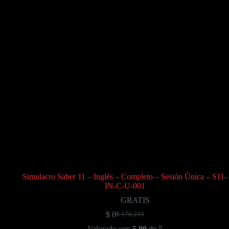
Simulacro Saber 11 – Inglés – Completo – Sesión Única – S11-
IN-C-U-001
GRATIS
$
0
$
176.233
El
El
precio
precio
Valorado con
5.00
de 5