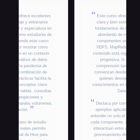
Este curso ofrece una explicación
clara y bien estructurada de los
fundamentos de Apache Hadoop,
abordando de manera práctica
componentes esenciales como
HDFS, MapReduce y YARN. El
contenido está organizado de forma
progresiva, lo que facilita la
comprensión tanto para quienes
comienzan desde cero como para
quienes desean reforzar sus
conocimientos en el ecosistema Big
Data.
Destaca por combinar la teoría con
ejemplos aplicables, permitiendo
entender no solo el funcionamiento de
cada componente, sino también cómo
interactúan entre sí en entornos de
procesamiento distribuido. Es una