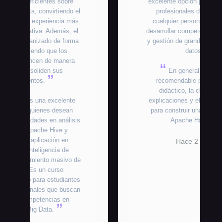
excelente opción para estudiantes,
profesionales de tecnología y
cualquier persona interesada en
desarrollar competencias en análisis
y gestión de grandes volúmenes de
datos.
En general, es un curso
recomendable por su enfoque
didáctico, la claridad de las
explicaciones y el valor que aporta
para construir una base sólida en
Apache Hadoop.
Hace 2 meses