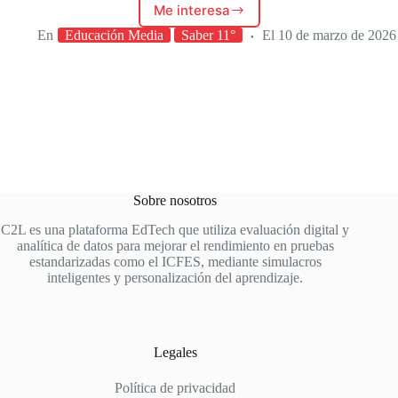
Me interesa
Más
de
En
Educación Media
Saber 11°
El
10 de marzo de 2026
110
mil
estudiantes
presentarán
las
pruebas
Saber
11
este
Sobre nosotros
15
de
C2L es una plataforma EdTech que utiliza evaluación digital y
marzo
analítica de datos para mejorar el rendimiento en pruebas
estandarizadas como el ICFES, mediante simulacros
inteligentes y personalización del aprendizaje.
Legales
Política de privacidad