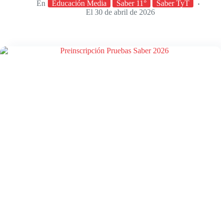
amplía
En
Educación Media
Saber 11°
Saber TyT
plazo
El
30 de abril de 2026
de
inscripción
para
las
pruebas
Saber
11
Calendario
A
2026