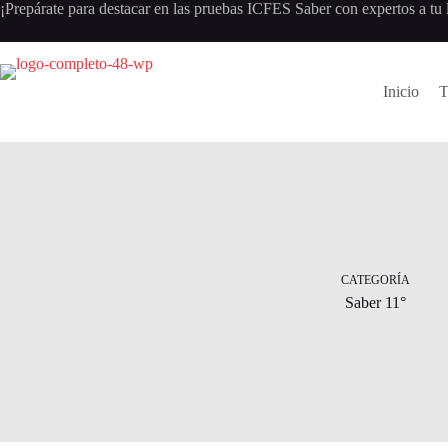
Saltar
¡Prepárate para destacar en las pruebas ICFES Saber con expertos a tu 
al
contenido
Inicio
T
CATEGORÍA
Saber 11°