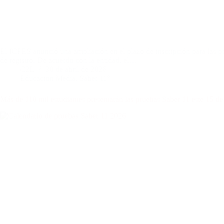
El ICFES anunció una ampliación en el plazo de inscripción para las p
de registro. De acuerdo con la entidad, el…
C2L
30 de abril de 2026
Educación Media
,
Saber 11°
Más de 110 mil estudiantes presentarán las pruebas Saber 11 este 15 d