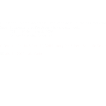
El Instituto Colombiano para la Evaluación de la Educación (Icfes) cit
Saber 11 calendario B, Pre Saber y la Validación del…
C2L
10 de marzo de 2026
Educación Media
,
Saber 11°
Calendario Prueba Saber 11°, Validación y Pre Saber – Segundo Seme