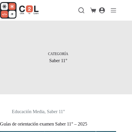
Saltar
al
Carro
contenido
de
compra
CATEGORÍA
Saber 11°
Educación Media
,
Saber 11°
Guías de orientación examen Saber 11° – 2025