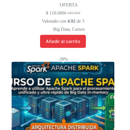
OFERTA
$
110.000
$
180.000
El
El
precio
precio
Valorado con
4.92
de 5
original
actual
Big Data
,
Cursos
era:
es:
$ 180.000.
$ 110.000.
Añadir al carrito
-39%