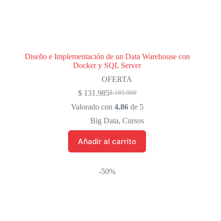
Diseño e Implementación de un Data Warehouse con
Docker y SQL Server
OFERTA
$
131.985
$
185.000
El
El
precio
precio
Valorado con
4.86
de 5
original
actual
Big Data
,
Cursos
era:
es:
$ 185.000.
$ 131.985.
Añadir al carrito
-50%