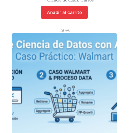
era:
es:
$ 224.021.
$ 112.010.
Añadir al carrito
-50%