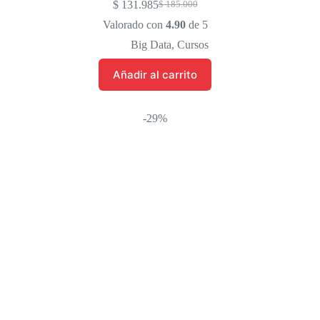
$
131.985
$
185.000
El
El
precio
precio
Valorado con
4.90
de 5
original
actual
Big Data
,
Cursos
era:
es:
$ 185.000.
$ 131.985.
Añadir al carrito
-29%