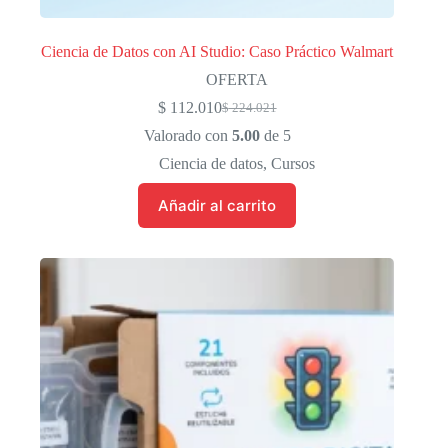
Ciencia de Datos con AI Studio: Caso Práctico Walmart
OFERTA
$
112.010
$
224.021
El
El
precio
precio
Valorado con
5.00
de 5
original
actual
Ciencia de datos
,
Cursos
era:
es:
$ 224.021.
$ 112.010.
Añadir al carrito