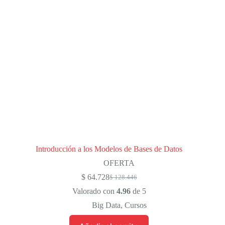
Introducción a los Modelos de Bases de Datos
OFERTA
$
64.728
$
128.446
El
El
precio
precio
Valorado con
4.96
de 5
original
actual
Big Data
,
Cursos
era:
es:
$ 128.446.
$ 64.728.