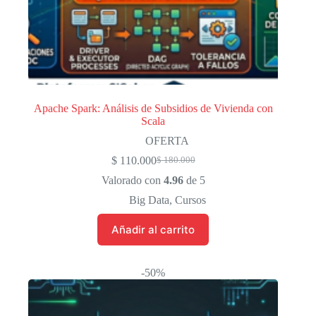
Apache Spark: Análisis de Subsidios de Vivienda con
Scala
OFERTA
$
110.000
$
180.000
El
El
precio
precio
Valorado con
4.96
de 5
original
actual
Big Data
,
Cursos
era:
es:
$ 180.000.
$ 110.000.
Añadir al carrito
-50%