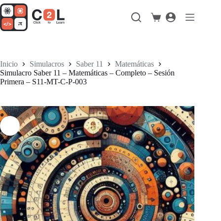
Saltar
al
Carro
contenido
de
compra
Inicio
Simulacros
Saber 11
Matemáticas
Simulacro Saber 11 – Matemáticas – Completo – Sesión
Primera – S11-MT-C-P-003