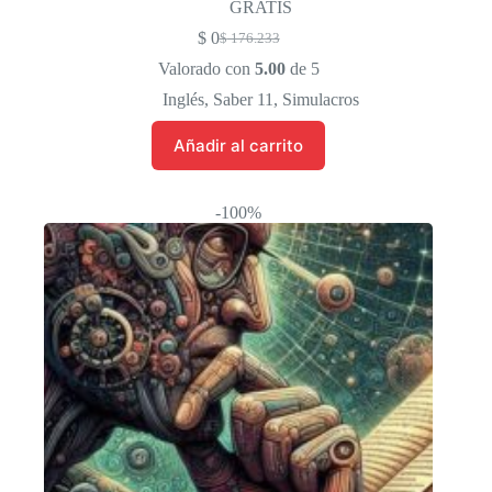
GRATIS
$
0
$
176.233
El
El
precio
precio
Valorado con
5.00
de 5
original
actual
Inglés
,
Saber 11
,
Simulacros
era:
es:
$ 176.233.
$ 0.
Añadir al carrito
-100%