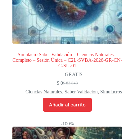
Simulacro Saber Validación – Ciencias Naturales –
Completo – Sesión Única – C2L-SVBA-2026-GR-CN-
C-SU-01
GRATIS
$
0
$
83.843
El
El
precio
precio
Ciencias Naturales
,
Saber Validación
,
Simulacros
original
actual
era:
es:
Añadir al carrito
$ 83.843.
$ 0.
-100%