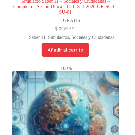
Simulacro Saber 11 – Sociales y Ciudadanas –
Completo – Sesión Única – C2L-S11-2026-GR-SC-C-
SU-01
GRATIS
$
0
$
80.658
El
El
precio
precio
Saber 11
,
Simulacros
,
Sociales y Ciudadanas
original
actual
era:
es:
Añadir al carrito
$ 80.658.
$ 0.
-100%