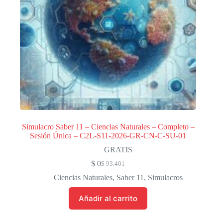
Simulacro Saber 11 – Ciencias Naturales – Completo –
Sesión Única – C2L-S11-2026-GR-CN-C-SU-01
GRATIS
$
0
$
93.401
El
El
precio
precio
Ciencias Naturales
,
Saber 11
,
Simulacros
original
actual
era:
es:
Añadir al carrito
$ 93.401.
$ 0.