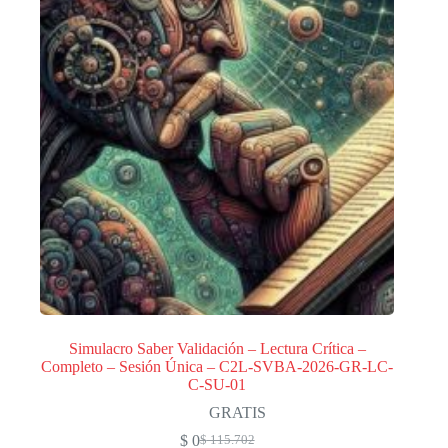
Simulacro Saber Validación – Lectura Crítica –
Completo – Sesión Única – C2L-SVBA-2026-GR-LC-
C-SU-01
GRATIS
$
0
$
115.702
El
El