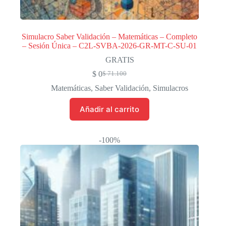
Simulacro Saber Validación – Matemáticas – Completo
– Sesión Única – C2L-SVBA-2026-GR-MT-C-SU-01
GRATIS
$
0
$
71.100
El
El
precio
precio
Matemáticas
,
Saber Validación
,
Simulacros
original
actual
era:
es:
Añadir al carrito
$ 71.100.
$ 0.
-100%