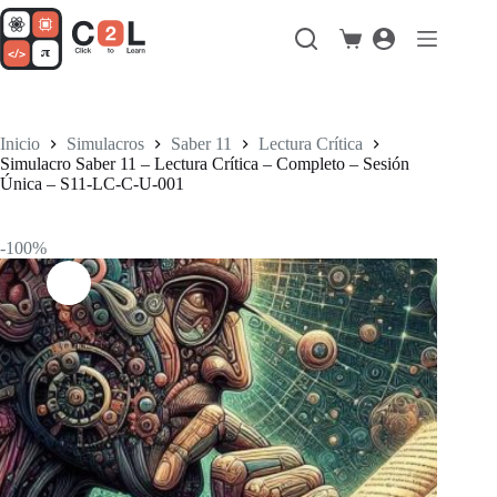
Saltar
al
Carro
contenido
de
compra
Inicio
Simulacros
Saber 11
Lectura Crítica
Simulacro Saber 11 – Lectura Crítica – Completo – Sesión
Única – S11-LC-C-U-001
-100%