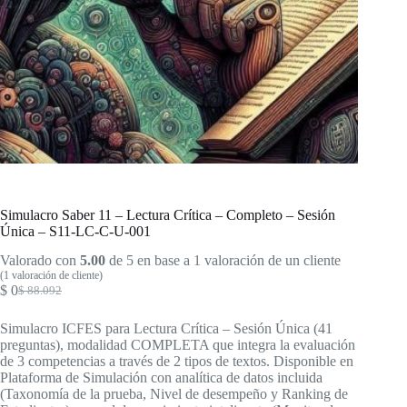
Simulacro Saber 11 – Lectura Crítica – Completo – Sesión
Única – S11-LC-C-U-001
Valorado con
5.00
de 5 en base a
1
valoración de un cliente
(
1
valoración de cliente)
$
0
$
88.092
El
El
precio
precio
Simulacro ICFES para Lectura Crítica – Sesión Única (41
original
actual
preguntas), modalidad COMPLETA que integra la evaluación
era:
es:
de 3 competencias a través de 2 tipos de textos. Disponible en
$ 88.092.
$ 0.
Plataforma de Simulación con analítica de datos incluida
(Taxonomía de la prueba, Nivel de desempeño y Ranking de