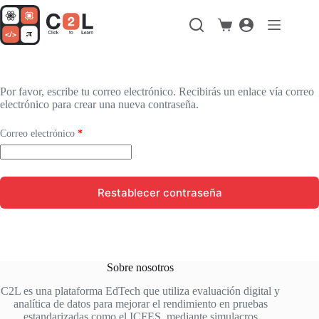
Saltar
al
Carro
contenido
de
compra
Por favor, escribe tu correo electrónico. Recibirás un enlace vía correo
electrónico para crear una nueva contraseña.
Obligatorio
Correo electrónico
*
Restablecer contraseña
Sobre nosotros
C2L es una plataforma EdTech que utiliza evaluación digital y
analítica de datos para mejorar el rendimiento en pruebas
estandarizadas como el ICFES, mediante simulacros